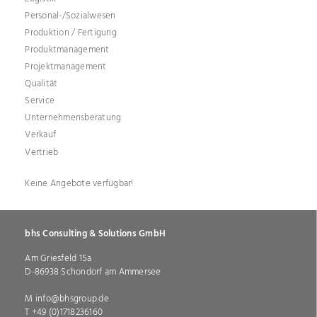
Personal-/Sozialwesen
Produktion / Fertigung
Produktmanagement
Projektmanagement
Qualität
Service
Unternehmensberatung
Verkauf
Vertrieb
Keine Angebote verfügbar!
bhs Consulting & Solutions GmbH
Am Griesfeld 15a
,
D-
86938
Schondorf am Ammersee
Bayern
info@bhsgroup.de
+49 (0)1718236160