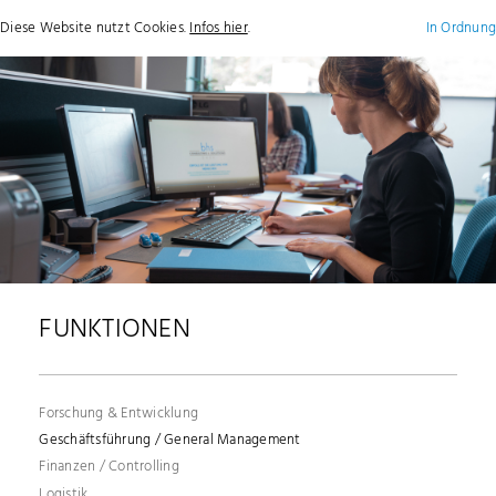
Diese Website nutzt Cookies.
Infos hier
.
In Ordnung
+49
info@bhsgroup.d
Show / hide main menu
(0)1718236160
FUNKTIONEN
Forschung & Entwicklung
Geschäftsführung / General Management
Finanzen / Controlling
Logistik