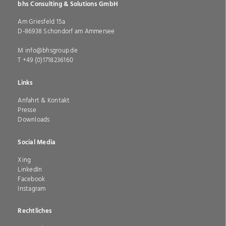
MITARBEITER
bhs Consulting & Solutions GmbH
-
Am Griesfeld 15a
WIR
,
D-
86938
Schondorf am Ammersee
Bayern
FINDEN
info@bhsgroup.de
SIE
+49 (0)1718236160
Wir
Links
gewinnen
Ihre
Navigation
Anfahrt & Kontakt
zukünftigen
Presse
überspringen
Leistungs­
Downloads
träger
durch
Social Media
gezielte
Suche,
Navigation
Xing
Ansprache
LinkedIn
überspringen
und
Facebook
Auswahl
Instagram
der
geeigneten
Kandidaten.
Rechtliches
Wir