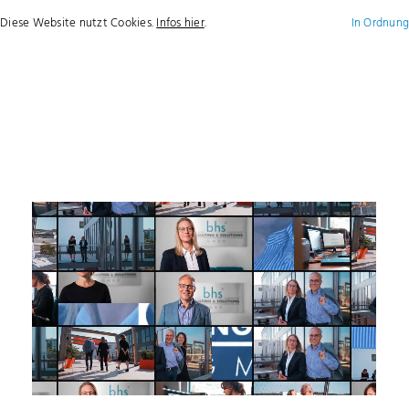
Diese Website nutzt Cookies.
Infos hier
.
In Ordnung
+49
info@bhsgroup.d
Show / hide main menu
(0)1718236160