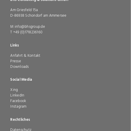
Am Griesfeld 15a
,
D-
86938
Schondorf am Ammersee
Bayern
info@bhsgroup.de
+49 (0)1718236160
Links
Navigation
Anfahrt & Kontakt
Presse
überspringen
Downloads
Social Media
Navigation
Xing
LinkedIn
überspringen
Facebook
Instagram
Rechtliches
Navigation
Datenschutz