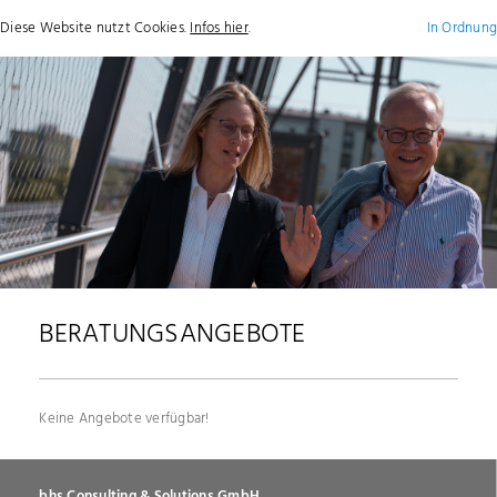
Diese Website nutzt Cookies.
Infos hier
.
In Ordnung
+49
info@bhsgroup.d
Show / hide main menu
(0)1718236160
BERATUNGSANGEBOTE
Keine Angebote verfügbar!
bhs Consulting & Solutions GmbH